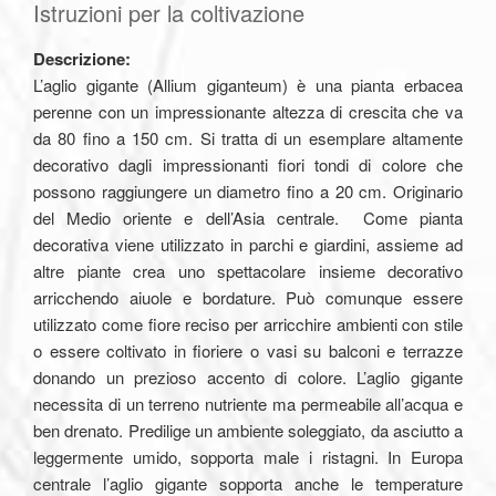
Istruzioni per la coltivazione
Descrizione:
L’aglio gigante (Allium giganteum) è una pianta erbacea
perenne con un impressionante altezza di crescita che va
da 80 fino a 150 cm. Si tratta di un esemplare altamente
decorativo dagli impressionanti fiori tondi di colore che
possono raggiungere un diametro fino a 20 cm. Originario
del Medio oriente e dell’Asia centrale. Come pianta
decorativa viene utilizzato in parchi e giardini, assieme ad
altre piante crea uno spettacolare insieme decorativo
arricchendo aiuole e bordature. Può comunque essere
utilizzato come fiore reciso per arricchire ambienti con stile
o essere coltivato in fioriere o vasi su balconi e terrazze
donando un prezioso accento di colore. L’aglio gigante
necessita di un terreno nutriente ma permeabile all’acqua e
ben drenato. Predilige un ambiente soleggiato, da asciutto a
leggermente umido, sopporta male i ristagni. In Europa
centrale l’aglio gigante sopporta anche le temperature