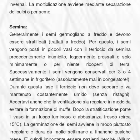
invernali. La moltiplicazione avviene mediante separazione
dei bulbi o per seme.
Semina:
Generalmente i semi germogliano a freddo e devono
essere stratificati (trattati a freddo). Per questo, i semi
vengono posti in piccoli vasi con il terriccio da semina
precedentemente inumidito, leggermente pressati e solo
minimamente o per niente ricoperti di terra.
Successivamente i semi vengono conservati per 3 o 4
settimane in frigorifero (assolutamente mai in congelatore!).
Durante questa fase il terriccio non deve seccare e va
mantenuto costantemente umido (senza ristagni).
Accertavi anche che la ventilazione sia regolare in modo da
evitare la formazione di muffe. Dopo la stratificazione porre
il vaso in un luogo luminoso e abbastanza fresco (circa
15°C). La germinazione dei semi avviene in modo piuttosto
irregolare e dura da molte settimane a finanche qualche
mese. E’ quindi importante essere pazienti perché l’Allium