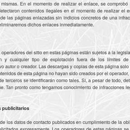
s mismas. En el momento de realizar el enlace, se comprobó 
detectaron contenidos ilegales en el momento de realizar el 
 de las páginas enlazadas sin indicios concretos de una infra
 eliminaremos dichos enlaces inmediatamente.
 operadores del sitio en estas páginas están sujetos a la legis
ión y cualquier tipo de explotación fuera de los límites d
ivo autor o creador. Las descargas y copias de esta página solo
tenidos de esta página no hayan sido creados por el operador,
 de terceros se identificarán como tales. Si, a pesar de todo, d
ue. Tan pronto como tengamos conocimiento de infracciones le
 publicitarios
de los datos de contacto publicados en cumplimiento de la obli
 solicitados expresamente. Los operadores de estas páginas s